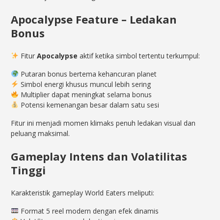
Apocalypse Feature – Ledakan
Bonus
Fitur
Apocalypse
aktif ketika simbol tertentu terkumpul:
Putaran bonus bertema kehancuran planet
Simbol energi khusus muncul lebih sering
Multiplier dapat meningkat selama bonus
Potensi kemenangan besar dalam satu sesi
Fitur ini menjadi momen klimaks penuh ledakan visual dan
peluang maksimal.
Gameplay Intens dan Volatilitas
Tinggi
Karakteristik gameplay World Eaters meliputi:
Format 5 reel modern dengan efek dinamis