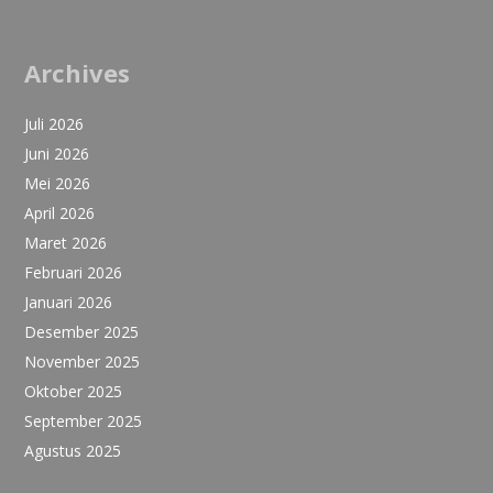
Archives
Juli 2026
Juni 2026
Mei 2026
April 2026
Maret 2026
Februari 2026
Januari 2026
Desember 2025
November 2025
Oktober 2025
September 2025
Agustus 2025