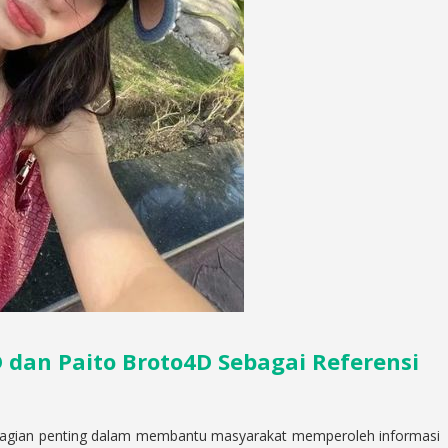
 dan Paito Broto4D Sebagai Referensi
di bagian penting dalam membantu masyarakat memperoleh informasi