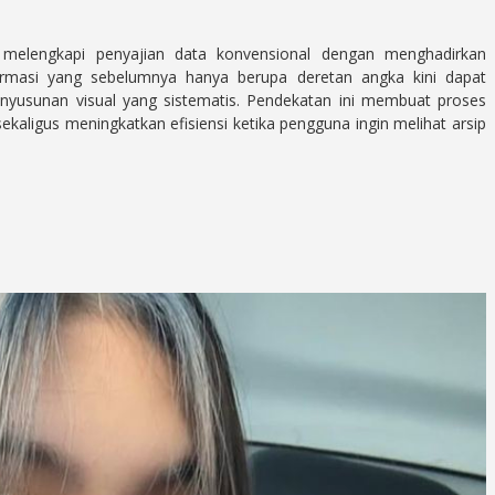
ito melengkapi penyajian data konvensional dengan menghadirkan
formasi yang sebelumnya hanya berupa deretan angka kini dapat
enyusunan visual yang sistematis. Pendekatan ini membuat proses
aligus meningkatkan efisiensi ketika pengguna ingin melihat arsip