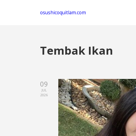
osushicoquitlam.com
Tembak Ikan
09
JUL
2026