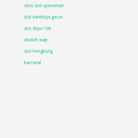
situs slot spaceman
slot kamboja gacor
slot depo 10k
sbobet wap
slot hongkong
baccarat