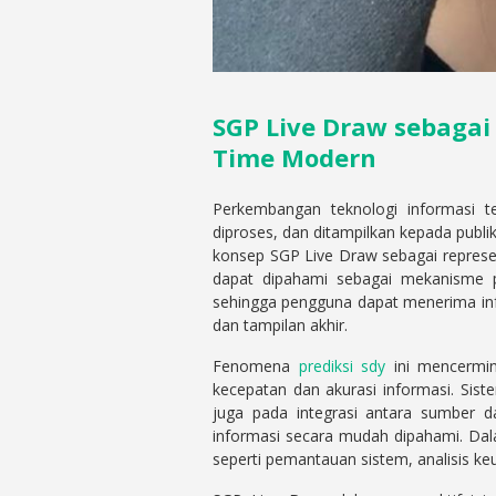
SGP Live Draw sebagai
Time Modern
Perkembangan teknologi informasi 
diproses, dan ditampilkan kepada publi
konsep SGP Live Draw sebagai represen
dapat dipahami sebagai mekanisme pe
sehingga pengguna dapat menerima inf
dan tampilan akhir.
Fenomena
prediksi sdy
ini mencermin
kecepatan dan akurasi informasi. Sist
juga pada integrasi antara sumber 
informasi secara mudah dipahami. Dal
seperti pemantauan sistem, analisis keu