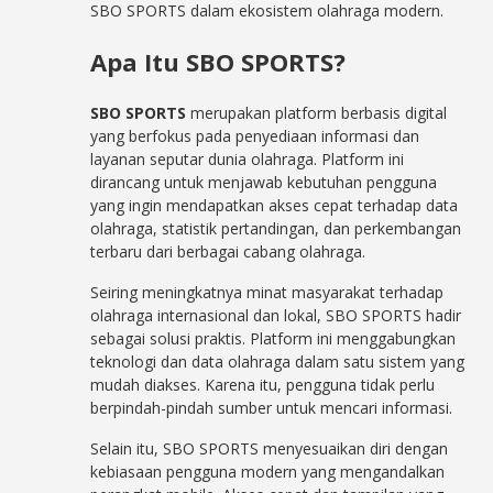
SBO SPORTS dalam ekosistem olahraga modern.
Apa Itu SBO SPORTS?
SBO SPORTS
merupakan platform berbasis digital
yang berfokus pada penyediaan informasi dan
layanan seputar dunia olahraga. Platform ini
dirancang untuk menjawab kebutuhan pengguna
yang ingin mendapatkan akses cepat terhadap data
olahraga, statistik pertandingan, dan perkembangan
terbaru dari berbagai cabang olahraga.
Seiring meningkatnya minat masyarakat terhadap
olahraga internasional dan lokal, SBO SPORTS hadir
sebagai solusi praktis. Platform ini menggabungkan
teknologi dan data olahraga dalam satu sistem yang
mudah diakses. Karena itu, pengguna tidak perlu
berpindah-pindah sumber untuk mencari informasi.
Selain itu, SBO SPORTS menyesuaikan diri dengan
kebiasaan pengguna modern yang mengandalkan