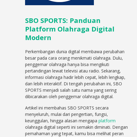
SBO SPORTS: Panduan
Platform Olahraga Digital
Modern
Perkembangan dunia digital membawa perubahan
besar pada cara orang menikmati olahraga. Dulu,
penggemar olahraga hanya bisa mengikuti
pertandingan lewat televisi atau radio. Sekarang,
informasi olahraga hadir lebih cepat, lebih lengkap,
dan lebih interaktif. Di tengah perubahan ini, SBO
SPORTS menjadi salah satu nama yang sering
dibicarakan oleh penggemar olahraga digital.
Artikel ini membahas SBO SPORTS secara
menyeluruh, mulai dari pengertian, fungsi,
keunggulan, hingga alasan mengapa
platform
olahraga digital seperti ini semakin diminati. Dengan
pemahaman yang tepat, kamu bisa melihat peran