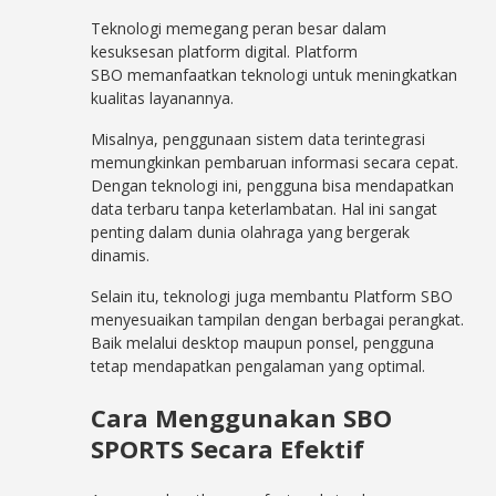
Teknologi memegang peran besar dalam
kesuksesan platform digital. Platform
SBO memanfaatkan teknologi untuk meningkatkan
kualitas layanannya.
Misalnya, penggunaan sistem data terintegrasi
memungkinkan pembaruan informasi secara cepat.
Dengan teknologi ini, pengguna bisa mendapatkan
data terbaru tanpa keterlambatan. Hal ini sangat
penting dalam dunia olahraga yang bergerak
dinamis.
Selain itu, teknologi juga membantu Platform SBO
menyesuaikan tampilan dengan berbagai perangkat.
Baik melalui desktop maupun ponsel, pengguna
tetap mendapatkan pengalaman yang optimal.
Cara Menggunakan SBO
SPORTS Secara Efektif