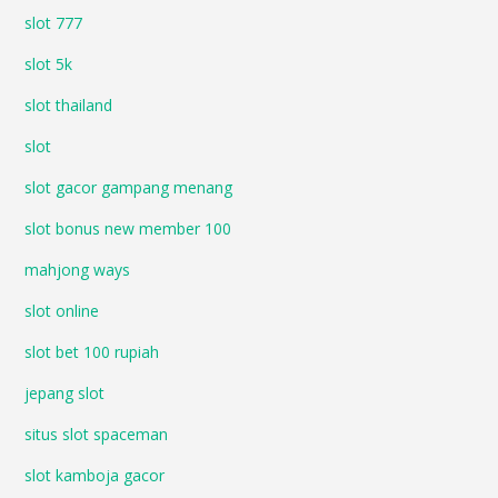
slot 777
slot 5k
slot thailand
slot
slot gacor gampang menang
slot bonus new member 100
mahjong ways
slot online
slot bet 100 rupiah
jepang slot
situs slot spaceman
slot kamboja gacor