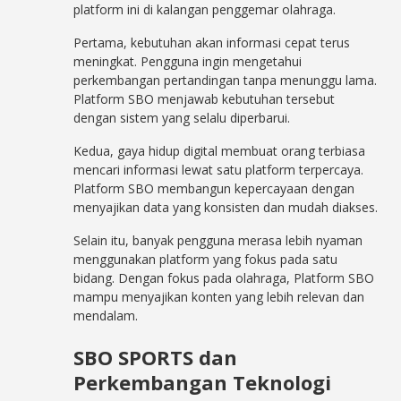
platform ini di kalangan penggemar olahraga.
Pertama, kebutuhan akan informasi cepat terus
meningkat. Pengguna ingin mengetahui
perkembangan pertandingan tanpa menunggu lama.
Platform SBO menjawab kebutuhan tersebut
dengan sistem yang selalu diperbarui.
Kedua, gaya hidup digital membuat orang terbiasa
mencari informasi lewat satu platform terpercaya.
Platform SBO membangun kepercayaan dengan
menyajikan data yang konsisten dan mudah diakses.
Selain itu, banyak pengguna merasa lebih nyaman
menggunakan platform yang fokus pada satu
bidang. Dengan fokus pada olahraga, Platform SBO
mampu menyajikan konten yang lebih relevan dan
mendalam.
SBO SPORTS dan
Perkembangan Teknologi