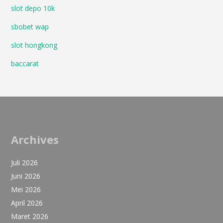
slot depo 10k
sbobet wap
slot hongkong
baccarat
Archives
Juli 2026
Juni 2026
Mei 2026
April 2026
Maret 2026