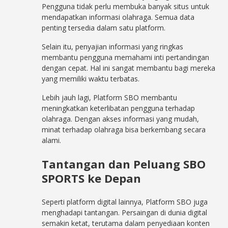
Pengguna tidak perlu membuka banyak situs untuk
mendapatkan informasi olahraga. Semua data
penting tersedia dalam satu platform.
Selain itu, penyajian informasi yang ringkas
membantu pengguna memahami inti pertandingan
dengan cepat. Hal ini sangat membantu bagi mereka
yang memiliki waktu terbatas.
Lebih jauh lagi, Platform SBO membantu
meningkatkan keterlibatan pengguna terhadap
olahraga. Dengan akses informasi yang mudah,
minat terhadap olahraga bisa berkembang secara
alami.
Tantangan dan Peluang SBO
SPORTS ke Depan
Seperti platform digital lainnya, Platform SBO juga
menghadapi tantangan. Persaingan di dunia digital
semakin ketat, terutama dalam penyediaan konten