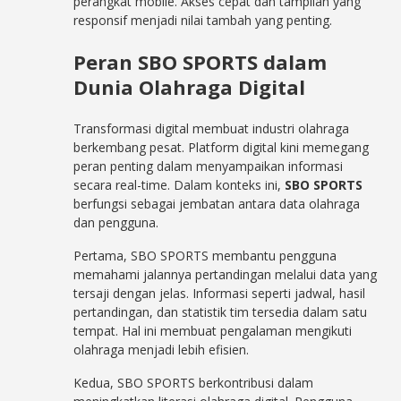
perangkat mobile. Akses cepat dan tampilan yang
responsif menjadi nilai tambah yang penting.
Peran SBO SPORTS dalam
Dunia Olahraga Digital
Transformasi digital membuat industri olahraga
berkembang pesat. Platform digital kini memegang
peran penting dalam menyampaikan informasi
secara real-time. Dalam konteks ini,
SBO SPORTS
berfungsi sebagai jembatan antara data olahraga
dan pengguna.
Pertama, SBO SPORTS membantu pengguna
memahami jalannya pertandingan melalui data yang
tersaji dengan jelas. Informasi seperti jadwal, hasil
pertandingan, dan statistik tim tersedia dalam satu
tempat. Hal ini membuat pengalaman mengikuti
olahraga menjadi lebih efisien.
Kedua, SBO SPORTS berkontribusi dalam