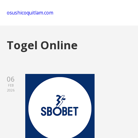
osushicoquitlam.com
Togel Online
06
FEB
2026