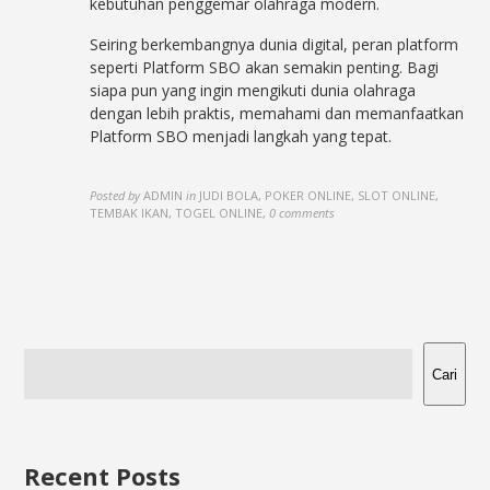
kebutuhan penggemar olahraga modern.
Seiring berkembangnya dunia digital, peran platform
seperti Platform SBO akan semakin penting. Bagi
siapa pun yang ingin mengikuti dunia olahraga
dengan lebih praktis, memahami dan memanfaatkan
Platform SBO menjadi langkah yang tepat.
Posted by
ADMIN
in
JUDI BOLA, POKER ONLINE, SLOT ONLINE,
TEMBAK IKAN, TOGEL ONLINE
,
0 comments
Cari
Recent Posts