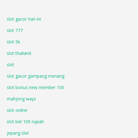
slot gacor hari ini
slot 777
slot 5k
slot thailand
slot
slot gacor gampang menang
slot bonus new member 100
mahjong ways
slot online
slot bet 100 rupiah
jepang slot