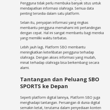
Pengguna tidak perlu membuka banyak situs untuk
mendapatkan informasi olahraga. Semua data
penting tersedia dalam satu platform.
Selain itu, penyajian informasi yang ringkas
membantu pengguna memahami inti pertandingan
dengan cepat. Hal ini sangat membantu bagi mereka
yang memiliki waktu terbatas.
Lebih jauh lagi, Platform SBO membantu
meningkatkan keterlibatan pengguna terhadap
olahraga. Dengan akses informasi yang mudah,
minat terhadap olahraga bisa berkembang secara
alami.
Tantangan dan Peluang SBO
SPORTS ke Depan
Seperti platform digital lainnya, Platform SBO juga
menghadapi tantangan. Persaingan di dunia digital
semakin ketat, terutama dalam penyediaan konten