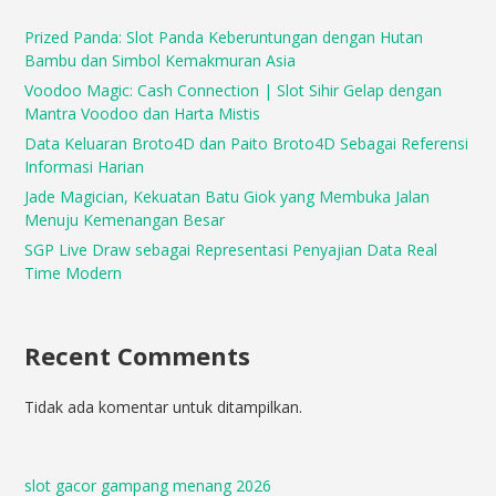
Prized Panda: Slot Panda Keberuntungan dengan Hutan
Bambu dan Simbol Kemakmuran Asia
Voodoo Magic: Cash Connection | Slot Sihir Gelap dengan
Mantra Voodoo dan Harta Mistis
Data Keluaran Broto4D dan Paito Broto4D Sebagai Referensi
Informasi Harian
Jade Magician, Kekuatan Batu Giok yang Membuka Jalan
Menuju Kemenangan Besar
SGP Live Draw sebagai Representasi Penyajian Data Real
Time Modern
Recent Comments
Tidak ada komentar untuk ditampilkan.
slot gacor gampang menang 2026