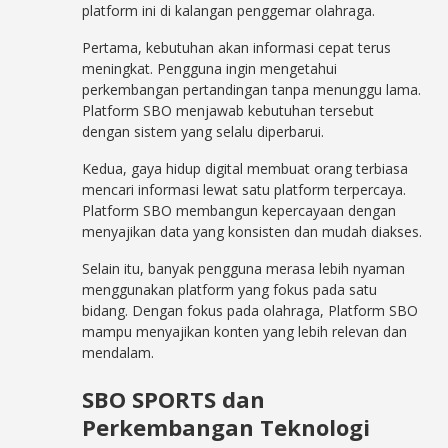
platform ini di kalangan penggemar olahraga.
Pertama, kebutuhan akan informasi cepat terus
meningkat. Pengguna ingin mengetahui
perkembangan pertandingan tanpa menunggu lama.
Platform SBO menjawab kebutuhan tersebut
dengan sistem yang selalu diperbarui.
Kedua, gaya hidup digital membuat orang terbiasa
mencari informasi lewat satu platform terpercaya.
Platform SBO membangun kepercayaan dengan
menyajikan data yang konsisten dan mudah diakses.
Selain itu, banyak pengguna merasa lebih nyaman
menggunakan platform yang fokus pada satu
bidang. Dengan fokus pada olahraga, Platform SBO
mampu menyajikan konten yang lebih relevan dan
mendalam.
SBO SPORTS dan
Perkembangan Teknologi