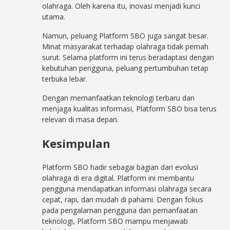
olahraga. Oleh karena itu, inovasi menjadi kunci
utama.
Namun, peluang Platform SBO juga sangat besar.
Minat masyarakat terhadap olahraga tidak pernah
surut. Selama platform ini terus beradaptasi dengan
kebutuhan pengguna, peluang pertumbuhan tetap
terbuka lebar.
Dengan memanfaatkan teknologi terbaru dan
menjaga kualitas informasi, Platform SBO bisa terus
relevan di masa depan.
Kesimpulan
Platform SBO hadir sebagai bagian dari evolusi
olahraga di era digital. Platform ini membantu
pengguna mendapatkan informasi olahraga secara
cepat, rapi, dan mudah di pahami. Dengan fokus
pada pengalaman pengguna dan pemanfaatan
teknologi, Platform SBO mampu menjawab