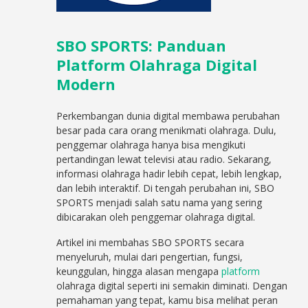
SBO SPORTS: Panduan
Platform Olahraga Digital
Modern
Perkembangan dunia digital membawa perubahan
besar pada cara orang menikmati olahraga. Dulu,
penggemar olahraga hanya bisa mengikuti
pertandingan lewat televisi atau radio. Sekarang,
informasi olahraga hadir lebih cepat, lebih lengkap,
dan lebih interaktif. Di tengah perubahan ini, SBO
SPORTS menjadi salah satu nama yang sering
dibicarakan oleh penggemar olahraga digital.
Artikel ini membahas SBO SPORTS secara
menyeluruh, mulai dari pengertian, fungsi,
keunggulan, hingga alasan mengapa
platform
olahraga digital seperti ini semakin diminati. Dengan
pemahaman yang tepat, kamu bisa melihat peran