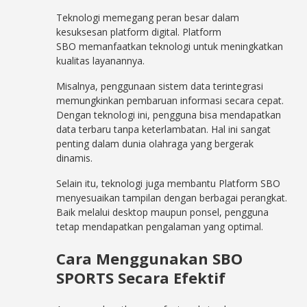
Teknologi memegang peran besar dalam
kesuksesan platform digital. Platform
SBO memanfaatkan teknologi untuk meningkatkan
kualitas layanannya.
Misalnya, penggunaan sistem data terintegrasi
memungkinkan pembaruan informasi secara cepat.
Dengan teknologi ini, pengguna bisa mendapatkan
data terbaru tanpa keterlambatan. Hal ini sangat
penting dalam dunia olahraga yang bergerak
dinamis.
Selain itu, teknologi juga membantu Platform SBO
menyesuaikan tampilan dengan berbagai perangkat.
Baik melalui desktop maupun ponsel, pengguna
tetap mendapatkan pengalaman yang optimal.
Cara Menggunakan SBO
SPORTS Secara Efektif