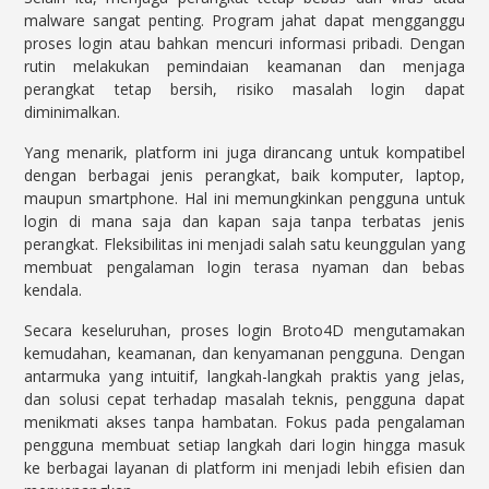
malware sangat penting. Program jahat dapat mengganggu
proses login atau bahkan mencuri informasi pribadi. Dengan
rutin melakukan pemindaian keamanan dan menjaga
perangkat tetap bersih, risiko masalah login dapat
diminimalkan.
Yang menarik, platform ini juga dirancang untuk kompatibel
dengan berbagai jenis perangkat, baik komputer, laptop,
maupun smartphone. Hal ini memungkinkan pengguna untuk
login di mana saja dan kapan saja tanpa terbatas jenis
perangkat. Fleksibilitas ini menjadi salah satu keunggulan yang
membuat pengalaman login terasa nyaman dan bebas
kendala.
Secara keseluruhan, proses login Broto4D mengutamakan
kemudahan, keamanan, dan kenyamanan pengguna. Dengan
antarmuka yang intuitif, langkah-langkah praktis yang jelas,
dan solusi cepat terhadap masalah teknis, pengguna dapat
menikmati akses tanpa hambatan. Fokus pada pengalaman
pengguna membuat setiap langkah dari login hingga masuk
ke berbagai layanan di platform ini menjadi lebih efisien dan