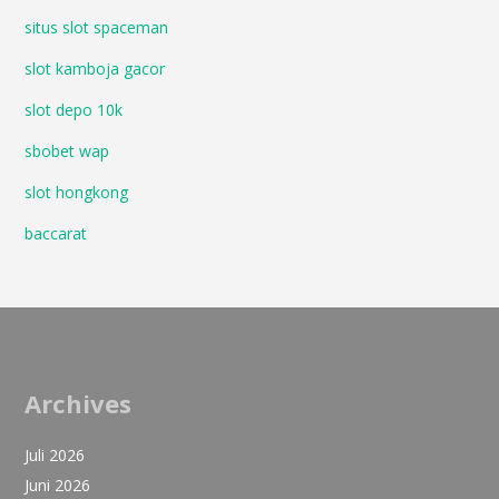
situs slot spaceman
slot kamboja gacor
slot depo 10k
sbobet wap
slot hongkong
baccarat
Archives
Juli 2026
Juni 2026