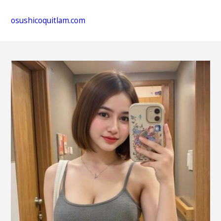
osushicoquitlam.com