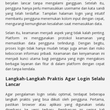
berjalan lancar tanpa mengalami gangguan. Setelah itu,
pengguna hanya perlu memasukkan username dan kata sandi
yang telah terdaftar. Tampilan halaman login yang intuitif
membantu pengguna menemukan kolom input dengan cepat,
mengurangi kemungkinan kesalahan saat memasukkan data.
Selain itu, keamanan menjadi aspek yang tidak kalah penting.
Platform ini menggunakan protokol keamanan yang
memastikan data pengguna terlindungi. Dengan begitu,
proses login tidak hanya mudah tetapi juga aman dari risiko
kebocoran informasi pribadi. Keamanan dan kenyamanan ini
menjadi kunci utama bagi pengguna yang ingin mengakses
berbagai layanan dan fitur di dalam platform dengan cepat
dan tanpa kendala.
Langkah-Langkah Praktis Agar Login Selalu
Lancar
Agar pengalaman login selalu optimal, terdapat beberapa
langkah praktis yang bisa diikuti oleh pengguna. Pertama,
pastikan browser atau aplikasi yang digunakan selalu
diperbarui ke versi terbaru. Pembaruan ini sering kali