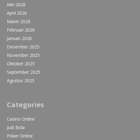
Mei 2026
April 2026
Maret 2026
Februari 2026
Januari 2026
Desember 2025
November 2025
Oktober 2025
September 2025
Agustus 2025
Categories
Casino Online
Judi Bola
Poker Online