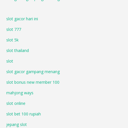
slot gacor hari ini
slot 777
slot 5k
slot thailand
slot
slot gacor gampang menang
slot bonus new member 100
mahjong ways
slot online
slot bet 100 rupiah
jepang slot