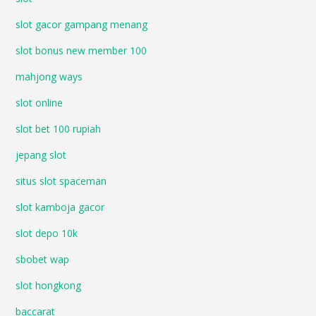
slot gacor gampang menang
slot bonus new member 100
mahjong ways
slot online
slot bet 100 rupiah
jepang slot
situs slot spaceman
slot kamboja gacor
slot depo 10k
sbobet wap
slot hongkong
baccarat