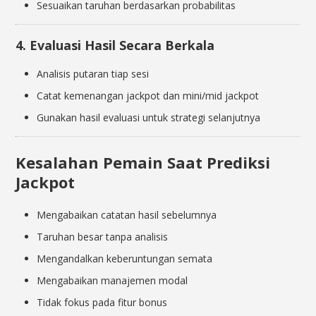
Sesuaikan taruhan berdasarkan probabilitas
4. Evaluasi Hasil Secara Berkala
Analisis putaran tiap sesi
Catat kemenangan jackpot dan mini/mid jackpot
Gunakan hasil evaluasi untuk strategi selanjutnya
Kesalahan Pemain Saat Prediksi
Jackpot
Mengabaikan catatan hasil sebelumnya
Taruhan besar tanpa analisis
Mengandalkan keberuntungan semata
Mengabaikan manajemen modal
Tidak fokus pada fitur bonus