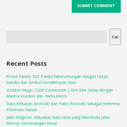
Cari
Recent Posts
Prized Panda: Slot Panda Keberuntungan dengan Hutan
Bambu dan Simbol Kemakmuran Asia
Voodoo Magic: Cash Connection | Slot Sihir Gelap dengan
Mantra Voodoo dan Harta Mistis
Data Keluaran Broto4D dan Paito Broto4D Sebagai Referensi
Informasi Harian
Jade Magician, Kekuatan Batu Giok yang Membuka Jalan
Menuju Kemenangan Besar