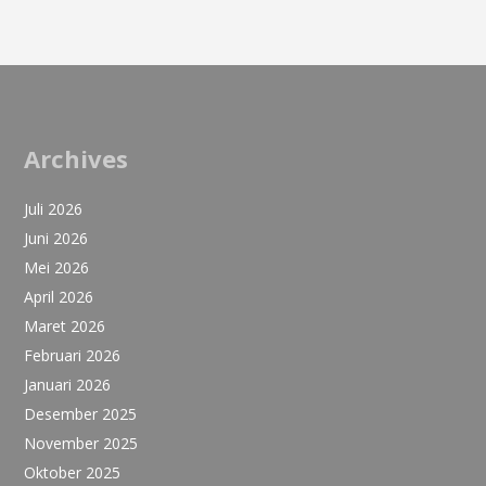
Archives
Juli 2026
Juni 2026
Mei 2026
April 2026
Maret 2026
Februari 2026
Januari 2026
Desember 2025
November 2025
Oktober 2025