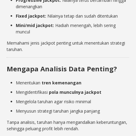
Progressive jackpot:
Nilainya terus bertambah hingga
dimenangkan
Fixed jackpot:
Nilainya tetap dan sudah ditentukan
Mini/mid jackpot:
Hadiah menengah, lebih sering
muncul
Memahami jenis jackpot penting untuk menentukan strategi
taruhan.
Mengapa Analisis Data Penting?
Menentukan
tren kemenangan
Mengidentifikasi
pola munculnya jackpot
Mengelola taruhan agar risiko minimal
Menyusun strategi taruhan jangka panjang
Tanpa analisis, taruhan hanya mengandalkan keberuntungan,
sehingga peluang profit lebih rendah.