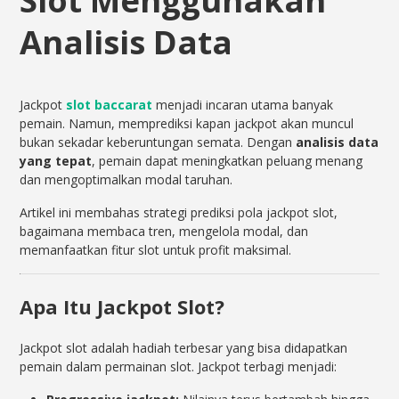
Analisis Data
Jackpot
slot baccarat
menjadi incaran utama banyak
pemain. Namun, memprediksi kapan jackpot akan muncul
bukan sekadar keberuntungan semata. Dengan
analisis data
yang tepat
, pemain dapat meningkatkan peluang menang
dan mengoptimalkan modal taruhan.
Artikel ini membahas strategi prediksi pola jackpot slot,
bagaimana membaca tren, mengelola modal, dan
memanfaatkan fitur slot untuk profit maksimal.
Apa Itu Jackpot Slot?
Jackpot slot adalah hadiah terbesar yang bisa didapatkan
pemain dalam permainan slot. Jackpot terbagi menjadi: