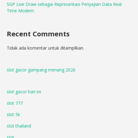
SGP Live Draw sebagai Representasi Penyajian Data Real
Time Modern
Recent Comments
Tidak ada komentar untuk ditampilkan.
slot gacor gampang menang 2026
slot gacor hari ini
slot 777
slot 5k
slot thailand
slot