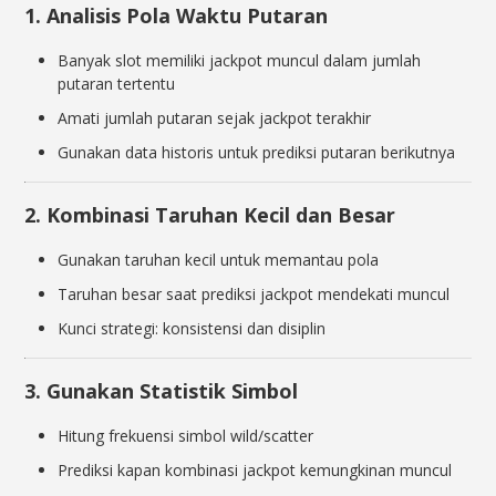
1. Analisis Pola Waktu Putaran
Banyak slot memiliki jackpot muncul dalam jumlah
putaran tertentu
Amati jumlah putaran sejak jackpot terakhir
Gunakan data historis untuk prediksi putaran berikutnya
2. Kombinasi Taruhan Kecil dan Besar
Gunakan taruhan kecil untuk memantau pola
Taruhan besar saat prediksi jackpot mendekati muncul
Kunci strategi: konsistensi dan disiplin
3. Gunakan Statistik Simbol
Hitung frekuensi simbol wild/scatter
Prediksi kapan kombinasi jackpot kemungkinan muncul