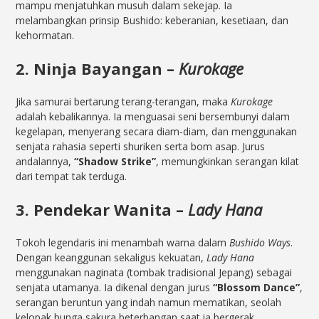
mampu menjatuhkan musuh dalam sekejap. Ia
melambangkan prinsip Bushido: keberanian, kesetiaan, dan
kehormatan.
2. Ninja Bayangan –
Kurokage
Jika samurai bertarung terang-terangan, maka
Kurokage
adalah kebalikannya. Ia menguasai seni bersembunyi dalam
kegelapan, menyerang secara diam-diam, dan menggunakan
senjata rahasia seperti shuriken serta bom asap. Jurus
andalannya,
“Shadow Strike”
, memungkinkan serangan kilat
dari tempat tak terduga.
3. Pendekar Wanita –
Lady Hana
Tokoh legendaris ini menambah warna dalam
Bushido Ways
.
Dengan keanggunan sekaligus kekuatan,
Lady Hana
menggunakan naginata (tombak tradisional Jepang) sebagai
senjata utamanya. Ia dikenal dengan jurus
“Blossom Dance”
,
serangan beruntun yang indah namun mematikan, seolah
kelopak bunga sakura beterbangan saat ia bergerak.