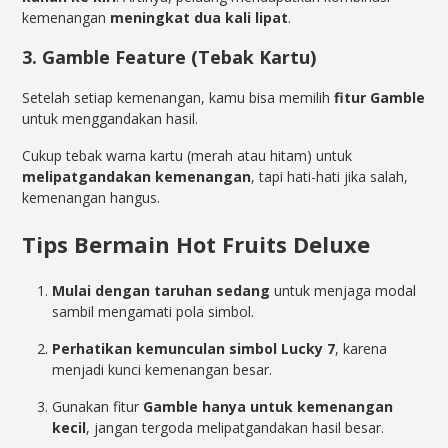
kemenangan
meningkat dua kali lipat
.
3.
Gamble Feature (Tebak Kartu)
Setelah setiap kemenangan, kamu bisa memilih
fitur Gamble
untuk menggandakan hasil.
Cukup tebak warna kartu (merah atau hitam) untuk
melipatgandakan kemenangan
, tapi hati-hati jika salah,
kemenangan hangus.
Tips Bermain Hot Fruits Deluxe
Mulai dengan taruhan sedang
untuk menjaga modal
sambil mengamati pola simbol.
Perhatikan kemunculan simbol Lucky 7
, karena
menjadi kunci kemenangan besar.
Gunakan fitur
Gamble hanya untuk kemenangan
kecil
, jangan tergoda melipatgandakan hasil besar.