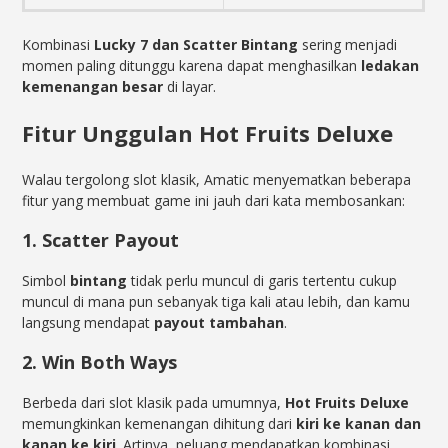
Kombinasi
Lucky 7 dan Scatter Bintang
sering menjadi
momen paling ditunggu karena dapat menghasilkan
ledakan
kemenangan besar
di layar.
Fitur Unggulan Hot Fruits Deluxe
Walau tergolong slot klasik, Amatic menyematkan beberapa
fitur yang membuat game ini jauh dari kata membosankan:
1.
Scatter Payout
Simbol
bintang
tidak perlu muncul di garis tertentu cukup
muncul di mana pun sebanyak tiga kali atau lebih, dan kamu
langsung mendapat
payout tambahan
.
2.
Win Both Ways
Berbeda dari slot klasik pada umumnya,
Hot Fruits Deluxe
memungkinkan kemenangan dihitung dari
kiri ke kanan dan
kanan ke kiri
. Artinya, peluang mendapatkan kombinasi