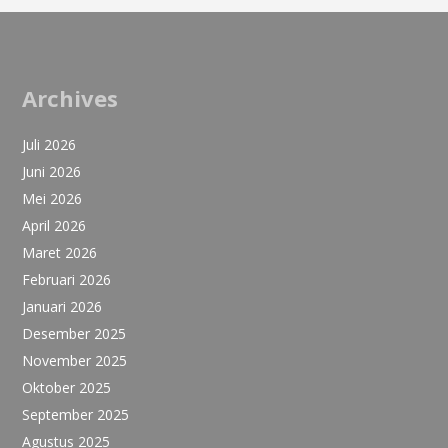
Archives
Juli 2026
Juni 2026
Mei 2026
April 2026
Maret 2026
Februari 2026
Januari 2026
Desember 2025
November 2025
Oktober 2025
September 2025
Agustus 2025