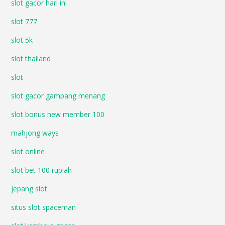
slot gacor hari ini
slot 777
slot 5k
slot thailand
slot
slot gacor gampang menang
slot bonus new member 100
mahjong ways
slot online
slot bet 100 rupiah
jepang slot
situs slot spaceman