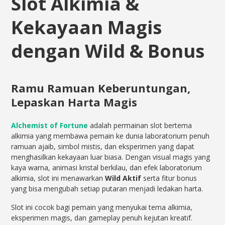
Slot Alkimia &
Kekayaan Magis
dengan Wild & Bonus
Ramu Ramuan Keberuntungan,
Lepaskan Harta Magis
Alchemist of Fortune
adalah permainan slot bertema
alkimia yang membawa pemain ke dunia laboratorium penuh
ramuan ajaib, simbol mistis, dan eksperimen yang dapat
menghasilkan kekayaan luar biasa. Dengan visual magis yang
kaya warna, animasi kristal berkilau, dan efek laboratorium
alkimia, slot ini menawarkan
Wild Aktif
serta fitur bonus
yang bisa mengubah setiap putaran menjadi ledakan harta.
Slot ini cocok bagi pemain yang menyukai tema alkimia,
eksperimen magis, dan gameplay penuh kejutan kreatif.