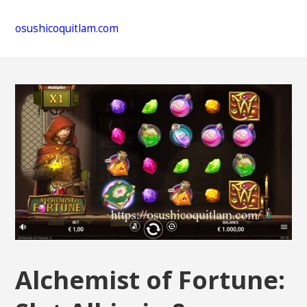
osushicoquitlam.com
Alchemist of Fortune: