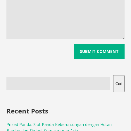
Cari
Recent Posts
Prized Panda: Slot Panda Keberuntungan dengan Hutan
Bambu dan Simbol Kemakmuran Asia