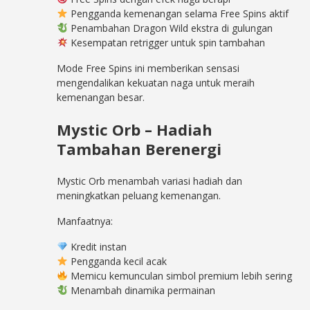
Pengganda kemenangan selama Free Spins aktif
Penambahan Dragon Wild ekstra di gulungan
Kesempatan retrigger untuk spin tambahan
Mode Free Spins ini memberikan sensasi
mengendalikan kekuatan naga untuk meraih
kemenangan besar.
Mystic Orb – Hadiah
Tambahan Berenergi
Mystic Orb menambah variasi hadiah dan
meningkatkan peluang kemenangan.
Manfaatnya:
Kredit instan
Pengganda kecil acak
Memicu kemunculan simbol premium lebih sering
Menambah dinamika permainan