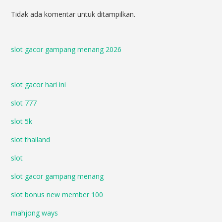
Tidak ada komentar untuk ditampilkan.
slot gacor gampang menang 2026
slot gacor hari ini
slot 777
slot 5k
slot thailand
slot
slot gacor gampang menang
slot bonus new member 100
mahjong ways