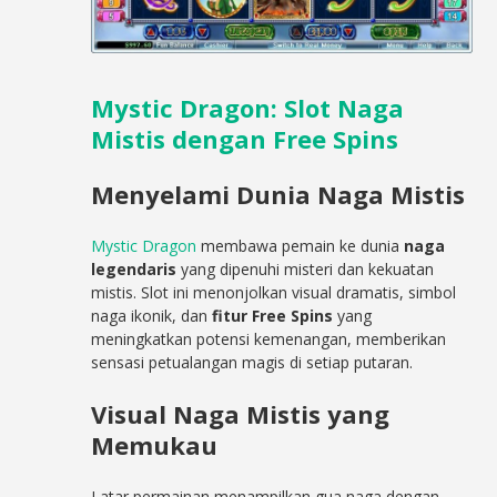
Mystic Dragon: Slot Naga
Mistis dengan Free Spins
Menyelami Dunia Naga Mistis
Mystic Dragon
membawa pemain ke dunia
naga
legendaris
yang dipenuhi misteri dan kekuatan
mistis. Slot ini menonjolkan visual dramatis, simbol
naga ikonik, dan
fitur Free Spins
yang
meningkatkan potensi kemenangan, memberikan
sensasi petualangan magis di setiap putaran.
Visual Naga Mistis yang
Memukau
Latar permainan menampilkan gua naga dengan