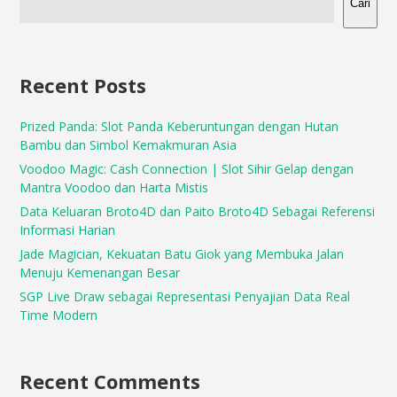
Cari
Recent Posts
Prized Panda: Slot Panda Keberuntungan dengan Hutan
Bambu dan Simbol Kemakmuran Asia
Voodoo Magic: Cash Connection | Slot Sihir Gelap dengan
Mantra Voodoo dan Harta Mistis
Data Keluaran Broto4D dan Paito Broto4D Sebagai Referensi
Informasi Harian
Jade Magician, Kekuatan Batu Giok yang Membuka Jalan
Menuju Kemenangan Besar
SGP Live Draw sebagai Representasi Penyajian Data Real
Time Modern
Recent Comments