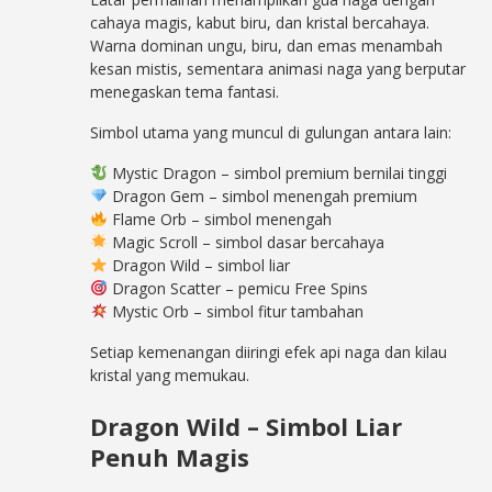
cahaya magis, kabut biru, dan kristal bercahaya.
Warna dominan ungu, biru, dan emas menambah
kesan mistis, sementara animasi naga yang berputar
menegaskan tema fantasi.
Simbol utama yang muncul di gulungan antara lain:
Mystic Dragon – simbol premium bernilai tinggi
Dragon Gem – simbol menengah premium
Flame Orb – simbol menengah
Magic Scroll – simbol dasar bercahaya
Dragon Wild – simbol liar
Dragon Scatter – pemicu Free Spins
Mystic Orb – simbol fitur tambahan
Setiap kemenangan diiringi efek api naga dan kilau
kristal yang memukau.
Dragon Wild – Simbol Liar
Penuh Magis