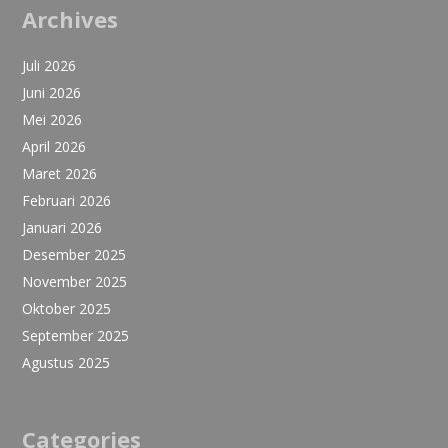
Archives
Juli 2026
Juni 2026
Mei 2026
April 2026
Maret 2026
Februari 2026
Januari 2026
Desember 2025
November 2025
Oktober 2025
September 2025
Agustus 2025
Categories